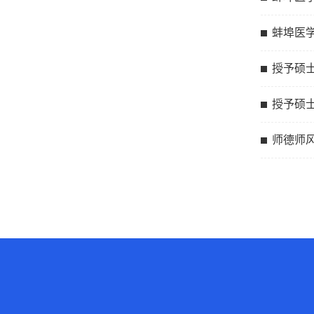
蚌埠医
授予硕
授予硕
师德师