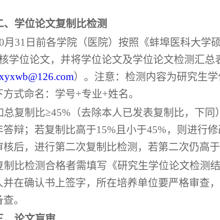
。
二、
学位
论文
复制比
检测
10月
31
日前各学院（医院）按照《蚌埠医科大学
审核学位论文，并将学位论文及学位论文检测汇总
xyxwb@126.com
）。注意
：检测内容为研究生学
下方式命名：学号+专业+姓名。
如总复制比
≥45%（去除本人已发表复制比，下
年答辩；若复制比高于15%且小于45%，则进行
审核后，进行第二次复制比检测，若第二次仍高于
复制比检测合格者需填写《研究生学位论文检测
人并在确认书上签字，所在培养单位要严格审查，
备查。
三、论文盲审