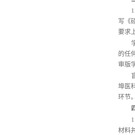
写《
要求
的任
审版
埠医
环节
材料