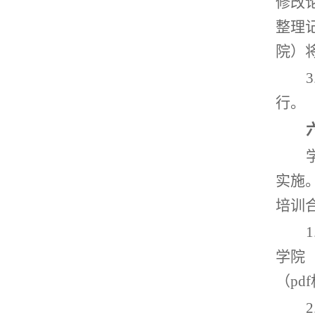
修改
整理
院）
行
。
实施
培训
学院
（p