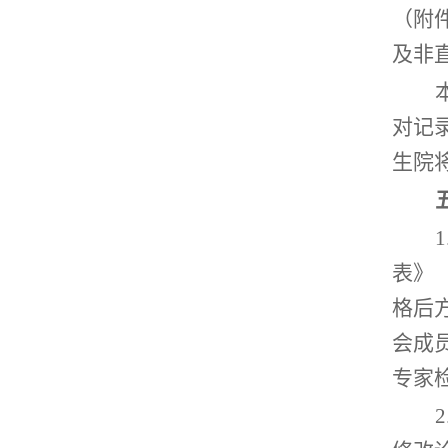
（附
及非
对记
生院
表》
格后
会成
专家