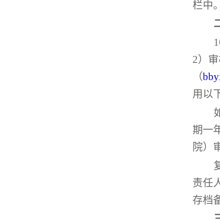
栏中
2）
（
bby
用以
期一
院）
责任
存档