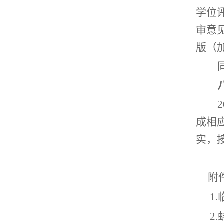
学位
审意
版（
2
成相
实，
附
1
.
2