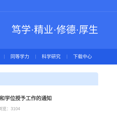
笃学·精业·修德·厚生
同等学力
科学研究
下载中心
辩和学位授予工作的通知
 浏览：
3104